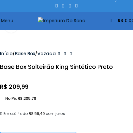
0
0
Menu
R$
0,0
Clique Para Ampliar
Início
Base Box
Vazada
Base Box Solteirão King Sintético Preto
R$
209,99
No Pix
R$
205,79
Em até 4x de
R$
56,49
com juros