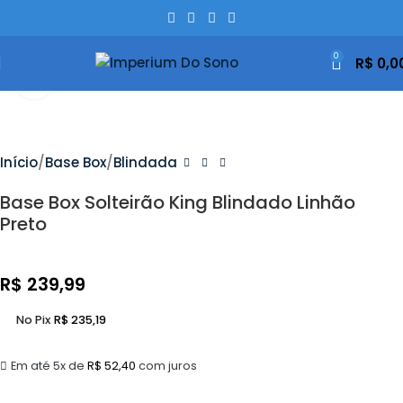
0
R$
0,0
Clique Para Ampliar
Início
Base Box
Blindada
Base Box Solteirão King Blindado Linhão
Preto
R$
239,99
No Pix
R$
235,19
Em até 5x de
R$
52,40
com juros