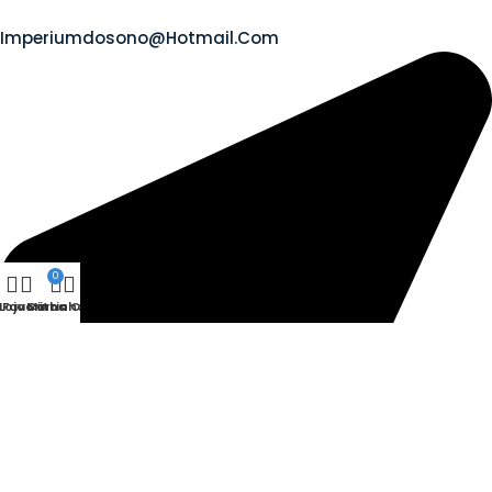
Imperiumdosono@hotmail.com
0
Loja
Favoritos
Carrinho
Minha Conta