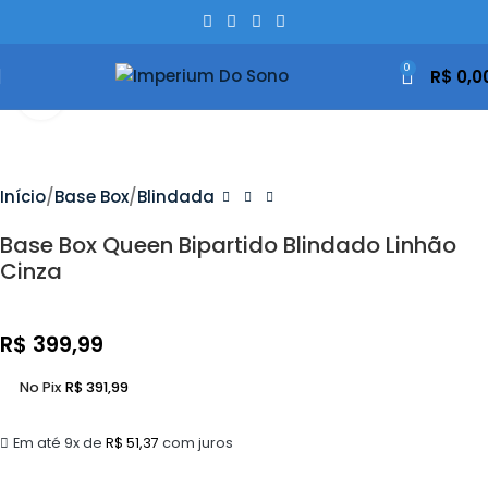
0
R$
0,0
Clique Para Ampliar
Início
Base Box
Blindada
Base Box Queen Bipartido Blindado Linhão
Cinza
R$
399,99
No Pix
R$
391,99
Em até 9x de
R$
51,37
com juros