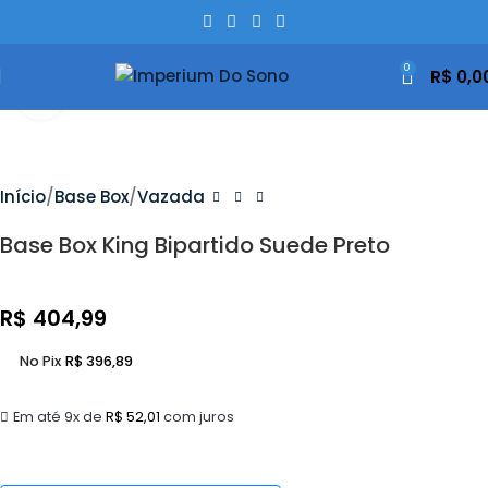
0
R$
0,0
Clique Para Ampliar
Início
Base Box
Vazada
Base Box King Bipartido Suede Preto
R$
404,99
No Pix
R$
396,89
Em até 9x de
R$
52,01
com juros