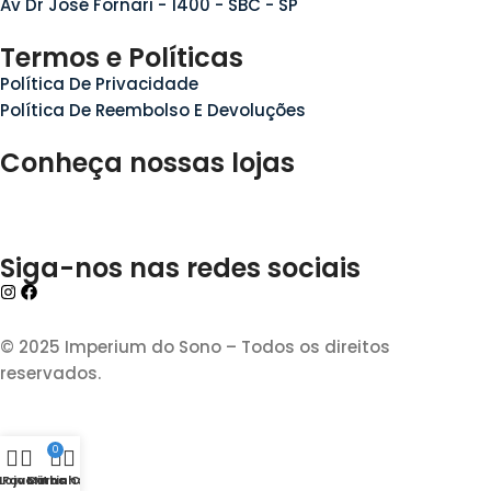
Av Dr José Fornari - 1400 - SBC - SP
Termos e Políticas
Política De Privacidade
Política De Reembolso E Devoluções
Conheça nossas lojas
Siga-nos nas redes sociais
© 2025 Imperium do Sono – Todos os direitos
reservados.
0
Loja
Favoritos
Carrinho
Minha Conta