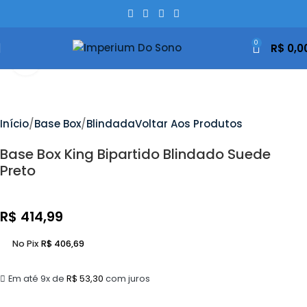
0
R$
0,0
Clique Para Ampliar
Início
Base Box
Blindada
Voltar Aos Produtos
Base Box King Bipartido Blindado Suede
Preto
R$
414,99
No Pix
R$
406,69
Em até 9x de
R$
53,30
com juros