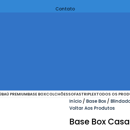
Contato
Ú
BAÚ PREMIUM
BASE BOX
COLCHÕES
SOFAS
TRIPLEX
TODOS OS PROD
Início
Base Box
Blindad
Voltar Aos Produtos
Base Box Casal