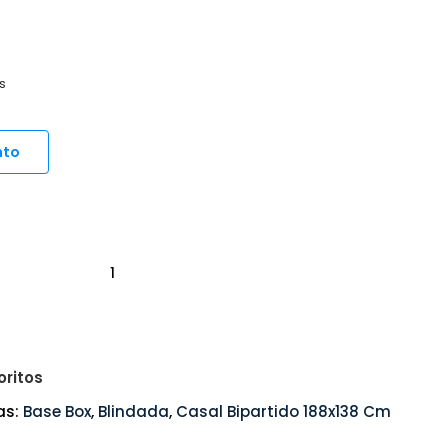
s
nto
oritos
as:
Base Box
,
Blindada
,
Casal Bipartido 188x138 Cm