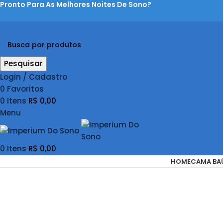
Pronto Para As Melhores Noites De Sono?
Pesquisar
Login / Cadastro
0
Favoritos
0
Itens
R$
0,00
Menu
0
Itens
R$
0,00
HOME
CAMA BA