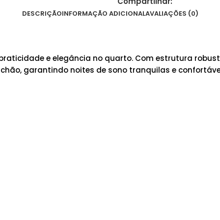
Compartilhar:
DESCRIÇÃO
INFORMAÇÃO ADICIONAL
AVALIAÇÕES (0)
praticidade e elegância no quarto. Com estrutura robu
olchão, garantindo noites de sono tranquilas e confortáve