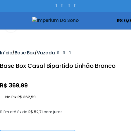
R$
0,
Clique Para Ampliar
Início
Base Box
Vazada
Base Box Casal Bipartido Linhão Branco
R$
369,99
No Pix
R$
362,59
Em até 8x de
R$
52,71
com juros