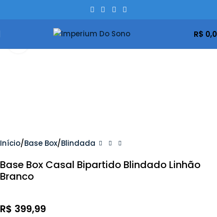
R$
0,
Clique Para Ampliar
Início
Base Box
Blindada
Base Box Casal Bipartido Blindado Linhão
Branco
R$
399,99