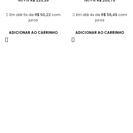
No Pix
R$
225,39
No Pix
R$
205,79
Em até 5x de
R$
50,22
com
Em até 4x de
R$
56,49
com
juros
juros
ADICIONAR AO CARRINHO
ADICIONAR AO CARRINHO