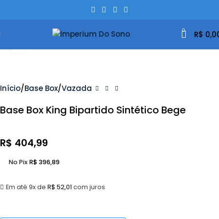
0
R$
0,0
Clique Para Ampliar
Início
Base Box
Vazada
Base Box King Bipartido Sintético Bege
R$
404,99
No Pix
R$
396,89
Em até 9x de
R$
52,01
com juros