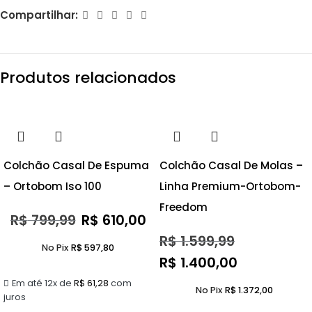
Compartilhar:
Produtos relacionados
- 24%
- 12%
Colchão Casal De Espuma
Colchão Casal De Molas –
– Ortobom Iso 100
Linha Premium-Ortobom-
Freedom
R$
799,99
R$
610,00
R$
1.599,99
No Pix
R$
597,80
R$
1.400,00
Em até 12x de
R$
61,28
com
No Pix
R$
1.372,00
juros