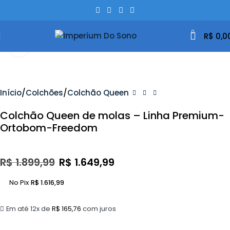
0
R$
0,0
Clique Para Ampliar
- 13%
Início
Colchões
Colchão Queen
Colchão Queen de molas – Linha Premium-
Ortobom-Freedom
R$
1.899,99
R$
1.649,99
No Pix
R$
1.616,99
Em até 12x de
R$
165,76
com juros