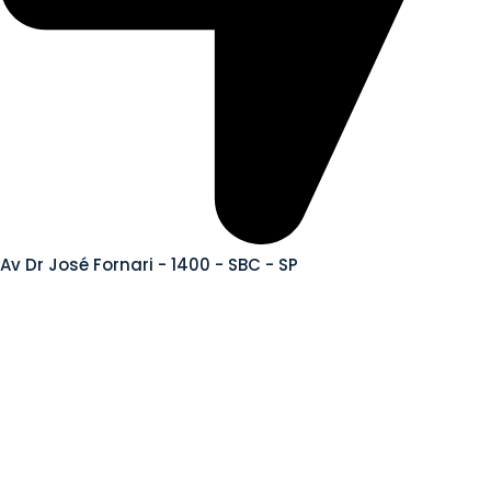
Av Dr José Fornari - 1400 - SBC - SP
Termos e Políticas
Política De Privacidade
Política De Reembolso E Devoluções
Conheça nossas lojas