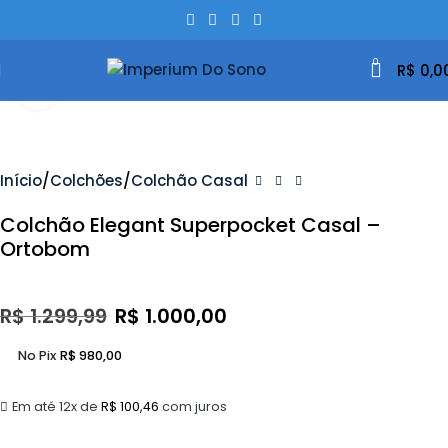
0
R$
0,0
Clique Para Ampliar
- 23%
Início
Colchões
Colchão Casal
Colchão Elegant Superpocket Casal –
Ortobom
R$
1.299,99
R$
1.000,00
No Pix
R$
980,00
Em até 12x de
R$
100,46
com juros