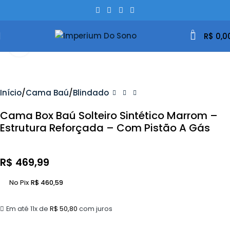
0
R$
0,0
Clique Para Ampliar
Início
Cama Baú
Blindado
Cama Box Baú Solteiro Sintético Marrom –
Estrutura Reforçada – Com Pistão A Gás
R$
469,99
No Pix
R$
460,59
Em até 11x de
R$
50,80
com juros