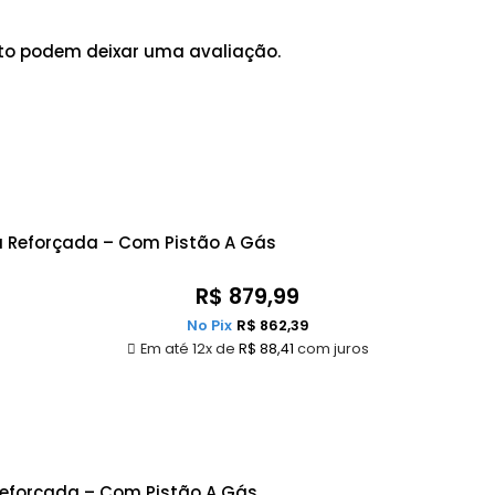
to podem deixar uma avaliação.
ra Reforçada – Com Pistão A Gás
R$
879,99
No Pix
R$
862,39
Em até 12x de
R$
88,41
com juros
Reforçada – Com Pistão A Gás