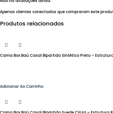
Não há avaliações ainda.
Apenas clientes conectados que compraram este produ
Produtos relacionados
Cama Box Baú Casal Bipartido Sintético Preto – Estrutu
Adicionar Ao Carrinho
Cama Box Baú Casal Bipartido Suede Cinza – Estrutura 