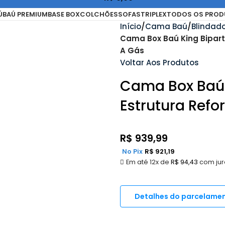
Ú
BAÚ PREMIUM
BASE BOX
COLCHÕES
SOFAS
TRIPLEX
TODOS OS PROD
Início
Cama Baú
Blindad
Cama Box Baú King Biparti
A Gás
Voltar Aos Produtos
Cama Box Baú K
Estrutura Ref
R$
939,99
No Pix
R$
921,19
Em até 12x de
R$
94,43
com jur
Detalhes do parcelame