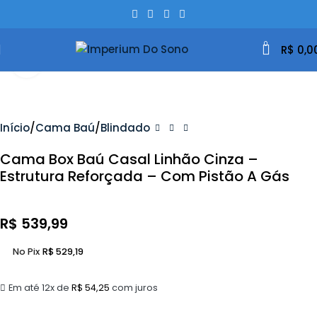
0
R$
0,0
Clique Para Ampliar
Início
Cama Baú
Blindado
Cama Box Baú Casal Linhão Cinza –
Estrutura Reforçada – Com Pistão A Gás
R$
539,99
No Pix
R$
529,19
Em até 12x de
R$
54,25
com juros