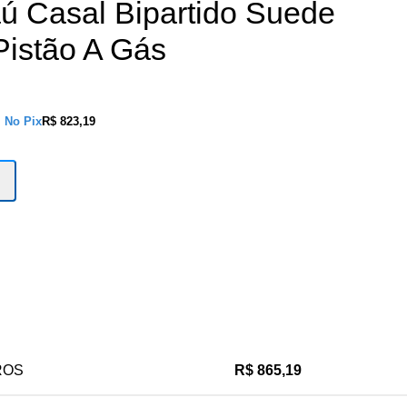
 Casal Bipartido Suede
istão A Gás
s
No Pix
R$
823,19
ROS
R$
865,19