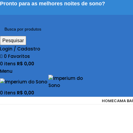
Pronto para as melhores noites de sono?
Pesquisar
Login / Cadastro
0
Favoritos
0
itens
R$
0,00
Menu
0
itens
R$
0,00
HOME
CAMA BA