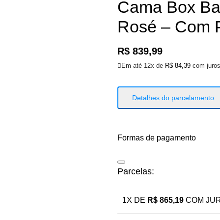
Cama Box Baú
Rosé – Com P
R$
839,99
Em até 12x de
R$
84,39
com juro
Detalhes do parcelamento
Formas de pagamento
Parcelas:
1X DE
R$
865,19
COM JU