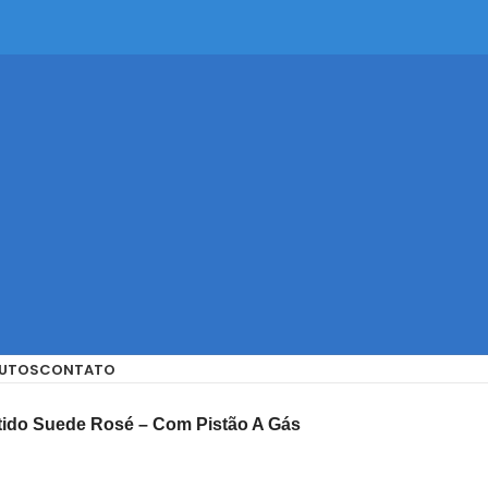
UTOS
CONTATO
tido Suede Rosé – Com Pistão A Gás