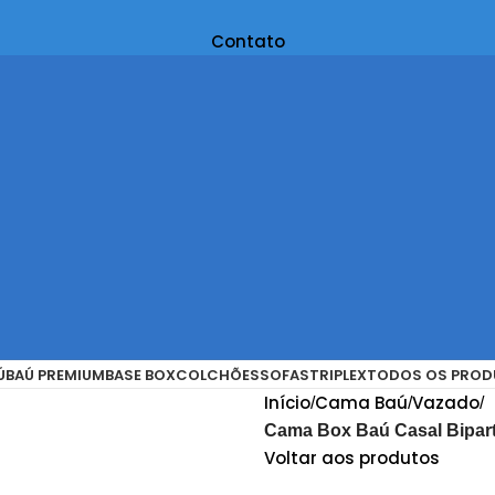
Contato
Ú
BAÚ PREMIUM
BASE BOX
COLCHÕES
SOFAS
TRIPLEX
TODOS OS PROD
Início
Cama Baú
Vazado
Cama Box Baú Casal Bipar
Voltar aos produtos