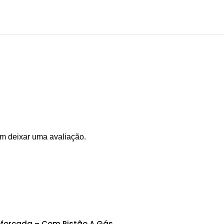
m deixar uma avaliação.
eforçada – Com Pistão A Gás