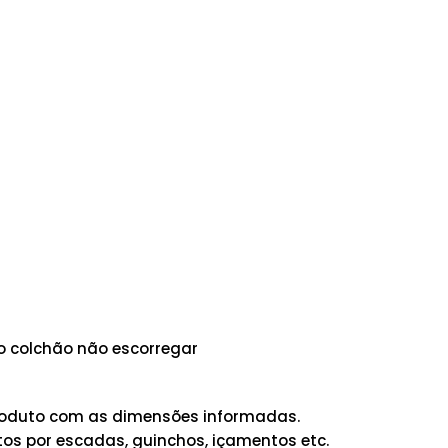
 o colchão não escorregar
 produto com as dimensões informadas.
os por escadas, guinchos, içamentos etc.