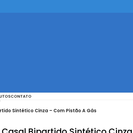
UTOS
CONTATO
tido Sintético Cinza – Com Pistão A Gás
asal Bipartido Sintético Cinza