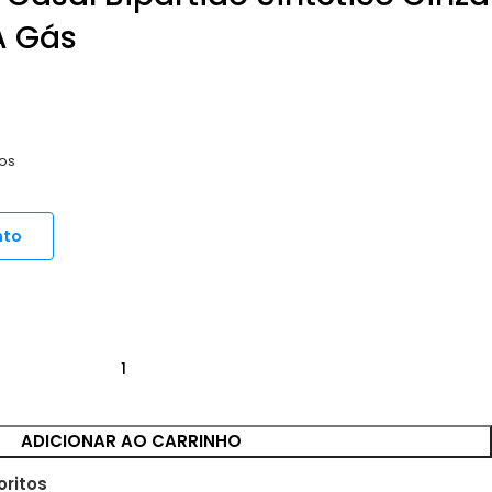
A Gás
os
nto
ADICIONAR AO CARRINHO
oritos