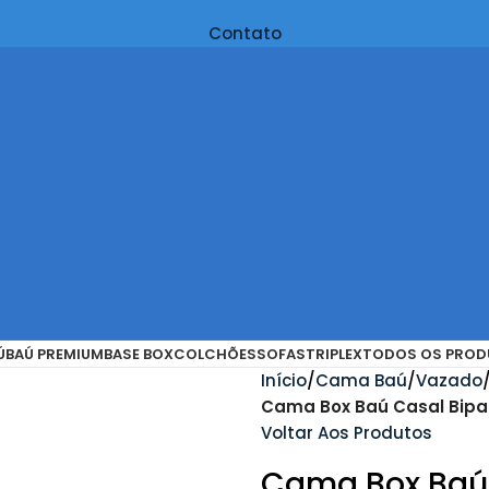
Contato
Ú
BAÚ PREMIUM
BASE BOX
COLCHÕES
SOFAS
TRIPLEX
TODOS OS PROD
Início
Cama Baú
Vazado
Cama Box Baú Casal Bipar
Voltar Aos Produtos
Cama Box Baú C