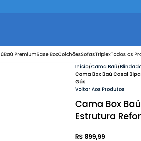
aú
Baú Premium
Base Box
Colchões
Sofas
Triplex
Todos os Pr
Início
Cama Baú
Blindad
Cama Box Baú Casal Bipar
Gás
Voltar Aos Produtos
Cama Box Baú 
Estrutura Ref
R$
899,99