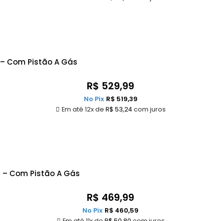
 – Com Pistão A Gás
R$
529,99
No Pix
R$
519,39
Em até 12x de
R$
53,24
com juros
a – Com Pistão A Gás
R$
469,99
No Pix
R$
460,59
Em até 11x de
R$
50,80
com juros