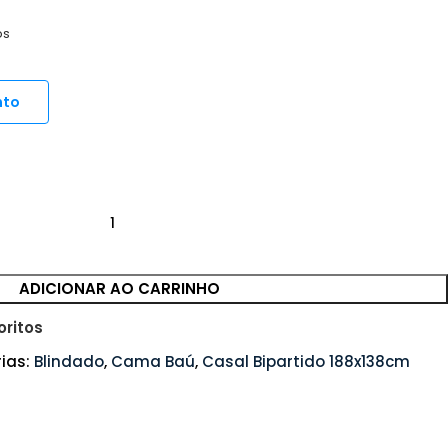
os
nto
ADICIONAR AO CARRINHO
oritos
ias:
Blindado
,
Cama Baú
,
Casal Bipartido 188x138cm