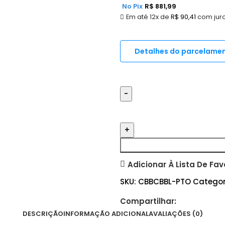
No Pix
R$
881,99
Em até 12x de
R$
90,41
com jur
Detalhes do parcelame
Adicionar À Lista De Fav
SKU:
CBBCBBL-PTO
Categor
Compartilhar:
DESCRIÇÃO
INFORMAÇÃO ADICIONAL
AVALIAÇÕES (0)