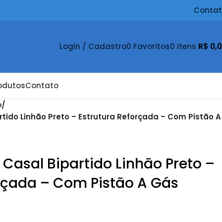
Conta
Login / Cadastro
0
Favoritos
0
Itens
R$
0,
odutos
Contato
o
tido Linhão Preto – Estrutura Reforçada – Com Pistão A
Casal Bipartido Linhão Preto –
orçada – Com Pistão A Gás