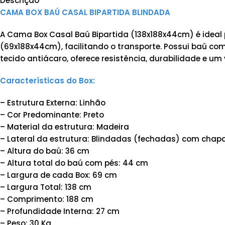
Descrição
CAMA BOX BAÚ CASAL BIPARTIDA BLINDADA
A Cama Box Casal Baú Bipartida (138x188x44cm) é ideal
(69x188x44cm), facilitando o transporte. Possui baú c
tecido antiácaro, oferece resistência, durabilidade e um 
Características do Box:
– Estrutura Externa: Linhão
– Cor Predominante: Preto
– Material da estrutura: Madeira
– Lateral da estrutura: Blindadas (fechadas) com chap
– Altura do baú: 36 cm
– Altura total do baú com pés: 44 cm
– Largura de cada Box: 69 cm
– Largura Total: 138 cm
– Comprimento: 188 cm
– Profundidade Interna: 27 cm
– Peso: 30 Kg