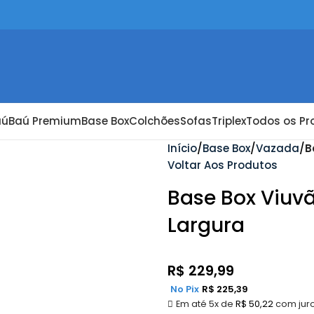
aú
Baú Premium
Base Box
Colchões
Sofas
Triplex
Todos os Pr
Início
Base Box
Vazada
B
Voltar Aos Produtos
Base Box Viuv
Largura
R$
229,99
No Pix
R$
225,39
Em até 5x de
R$
50,22
com jur