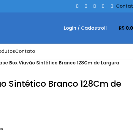
Conta
Login / Cadastro
R$
0,
odutos
Contato
ase Box Viuvão Sintético Branco 128Cm de Largura
ão Sintético Branco 128Cm de
os