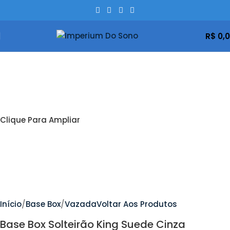
R$
0,
Clique Para Ampliar
Início
Base Box
Vazada
Voltar Aos Produtos
Base Box Solteirão King Suede Cinza