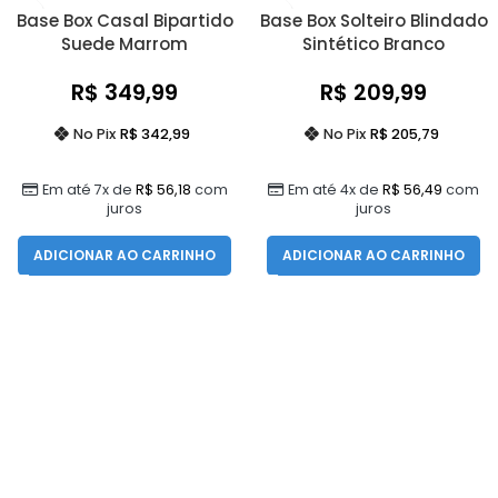
Base Box Casal Bipartido
Base Box Solteiro Blindado
Suede Marrom
Sintético Branco
R$
349,99
R$
209,99
No Pix
R$
342,99
No Pix
R$
205,79
Em até 7x de
R$
56,18
com
Em até 4x de
R$
56,49
com
juros
juros
ADICIONAR AO CARRINHO
ADICIONAR AO CARRINHO