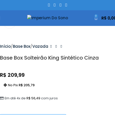
0
R$
0,0
Clique Para Ampliar
Início
Base Box
Vazada
Base Box Solteirão King Sintético Cinza
R$
209,99
No Pix
R$
205,79
Em até 4x de
R$
56,49
com juros