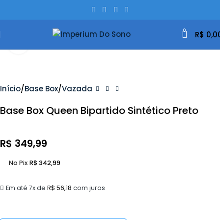
0
R$
0,0
Clique Para Ampliar
Início
Base Box
Vazada
Base Box Queen Bipartido Sintético Preto
R$
349,99
No Pix
R$
342,99
Em até 7x de
R$
56,18
com juros