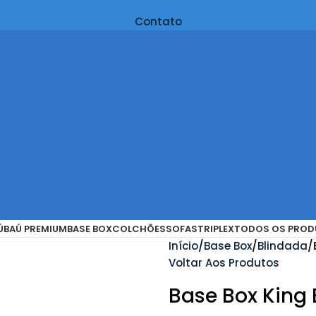
Contato
Ú
BAÚ PREMIUM
BASE BOX
COLCHÕES
SOFAS
TRIPLEX
TODOS OS PROD
Início
Base Box
Blindada
Voltar Aos Produtos
Base Box King 