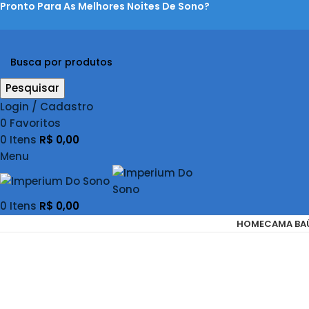
Pronto Para As Melhores Noites De Sono?
Pesquisar
Login / Cadastro
0
Favoritos
0
Itens
R$
0,00
Menu
0
Itens
R$
0,00
HOME
CAMA BA