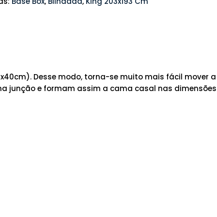
as:
Base Box
,
Blindada
,
King 203x193 Cm
x40cm). Desse modo, torna-se muito mais fácil mover a
 uma junção e formam assim a cama casal nas dimensões