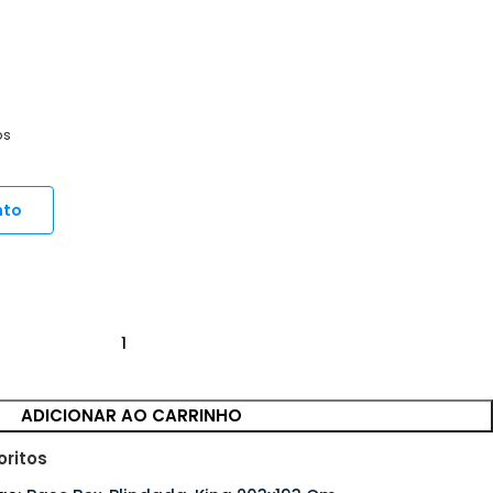
os
nto
ADICIONAR AO CARRINHO
oritos