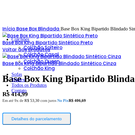
Início
Base Box
Blindada
Base Box King Bipartido Blindado Sin
Colchões
Base Box King Bipartido Sintético Preto
Colchão Solteiro
Voltar aos produtos
Colchão Casal
Colchão Queen
Base Box King Bipartido Blindado Sintético Cinza
Colchão King
Sofas
Base Box King Bipartido Blinda
Triplex
Todos os Produtos
Contato
R$
414,99
Em até 9x de
R$
53,30
com juros
No Pix
R$
406,69
Detalhes do parcelamento