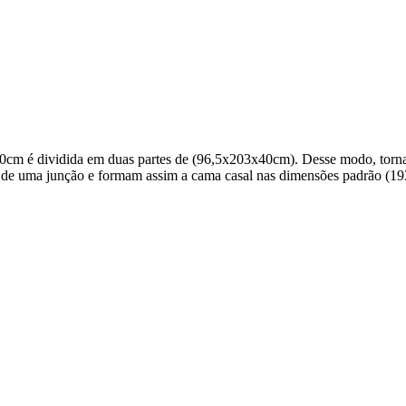
m é dividida em duas partes de (96,5x203x40cm). Desse modo, torna-s
io de uma junção e formam assim a cama casal nas dimensões padrão (