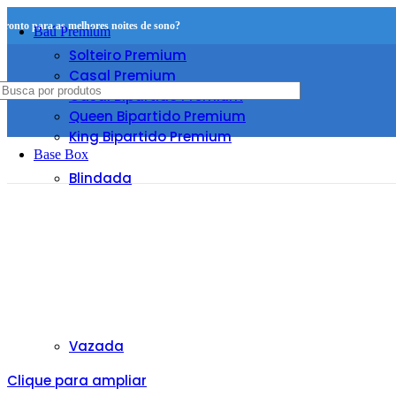
Pronto para as melhores noites de sono?
Baú Premium
Solteiro Premium
Casal Premium
Casal Bipartido Premium
Queen Bipartido Premium
King Bipartido Premium
Base Box
Blindada
Vazada
Clique para ampliar