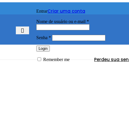
Criar uma conta
Entrar
Nome de usuário ou e-mail
*
Senha
*
Login
Perdeu sua se
Remember me