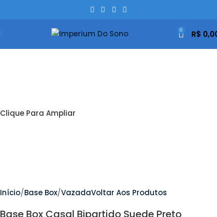
0
R$
0,0
Clique Para Ampliar
Início
Base Box
Vazada
Voltar Aos Produtos
Base Box Casal Bipartido Suede Preto