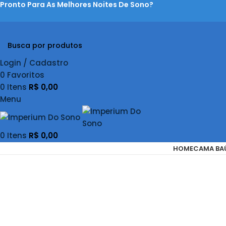
Pronto Para As Melhores Noites De Sono?
Login / Cadastro
0
Favoritos
0
Itens
R$
0,00
Menu
0
Itens
R$
0,00
HOME
CAMA BA