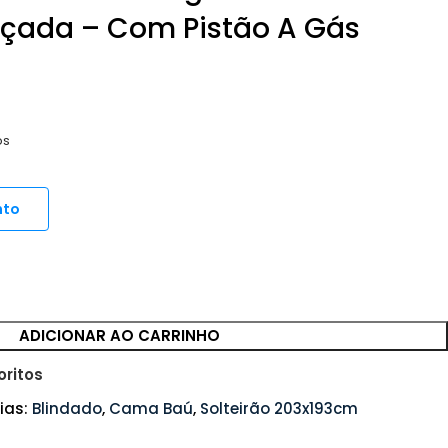
orçada – Com Pistão A Gás
os
nto
ADICIONAR AO CARRINHO
oritos
ias:
Blindado
,
Cama Baú
,
Solteirão 203x193cm