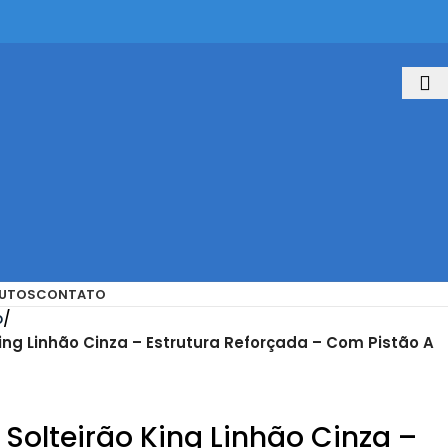
UTOS
CONTATO
o
ng Linhão Cinza – Estrutura Reforçada – Com Pistão A
olteirão King Linhão Cinza –