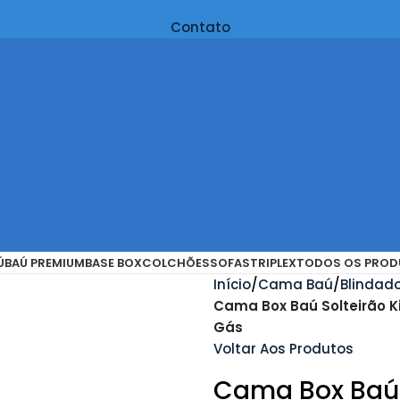
Contato
Ú
BAÚ PREMIUM
BASE BOX
COLCHÕES
SOFAS
TRIPLEX
TODOS OS PROD
Início
Cama Baú
Blindad
Cama Box Baú Solteirão Ki
Gás
Voltar Aos Produtos
Cama Box Baú S