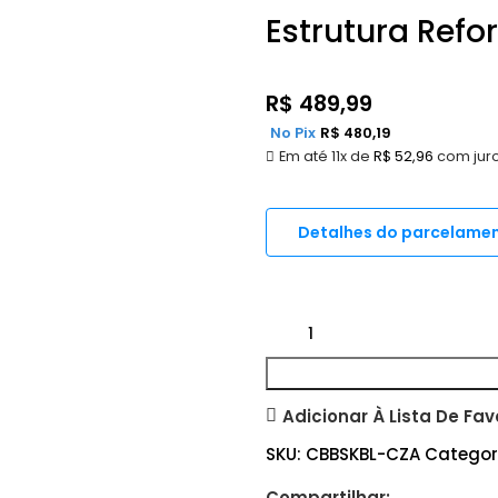
Estrutura Ref
R$
489,99
No Pix
R$
480,19
Em até 11x de
R$
52,96
com jur
Detalhes do parcelame
Adicionar À Lista De Fav
SKU:
CBBSKBL-CZA
Categor
Compartilhar: