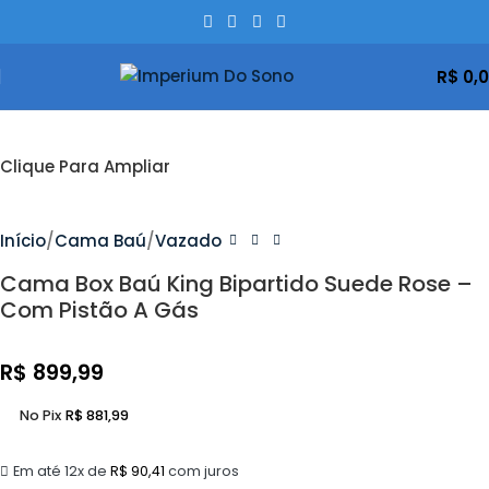
R$
0,
Clique Para Ampliar
Início
Cama Baú
Vazado
Cama Box Baú King Bipartido Suede Rose –
Com Pistão A Gás
R$
899,99
No Pix
R$
881,99
Em até 12x de
R$
90,41
com juros