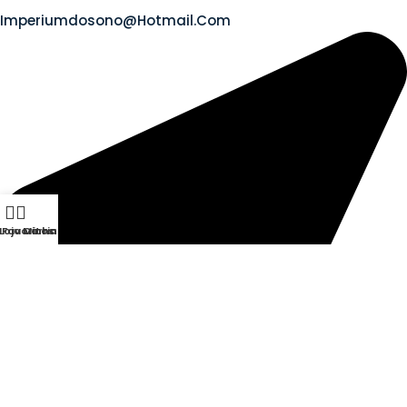
Imperiumdosono@hotmail.com
Loja
Favoritos
Carrinho
Minha Conta