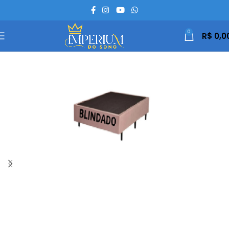
0
R$
0,0