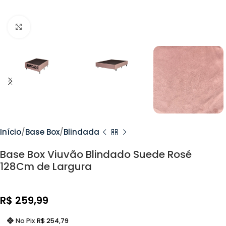
Clique Para Ampliar
Início
Base Box
Blindada
Base Box Viuvão Blindado Suede Rosé
128Cm de Largura
R$
259,99
No Pix
R$
254,79