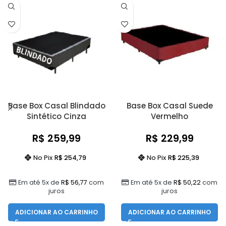
Base Box Casal Blindado
Base Box Casal Suede
Sintético Cinza
Vermelho
R$
259,99
R$
229,99
No Pix
R$
254,79
No Pix
R$
225,39
Em até 5x de
R$
56,77
com
Em até 5x de
R$
50,22
com
juros
juros
ADICIONAR AO CARRINHO
ADICIONAR AO CARRINHO