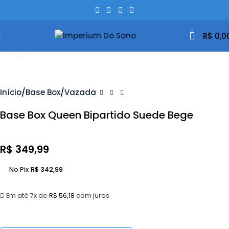
0
R$
0,0
Clique Para Ampliar
Início
Base Box
Vazada
Base Box Queen Bipartido Suede Bege
R$
349,99
No Pix
R$
342,99
Em até 7x de
R$
56,18
com juros