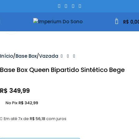
0
R$
0,0
Clique Para Ampliar
Início
Base Box
Vazada
Base Box Queen Bipartido Sintético Bege
R$
349,99
No Pix
R$
342,99
Em até 7x de
R$
56,18
com juros