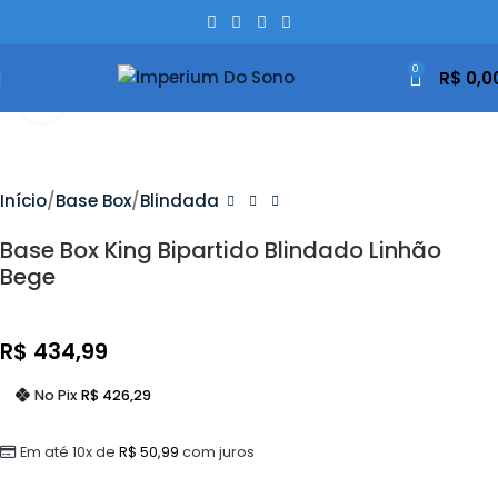
0
R$
0,0
Clique Para Ampliar
Início
Base Box
Blindada
Base Box King Bipartido Blindado Linhão
Bege
R$
434,99
No Pix
R$
426,29
Em até 10x de
R$
50,99
com juros