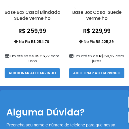
Base Box Casal Blindado
Base Box Casal Suede
Suede Vermelho
Vermelho
R$
259,99
R$
229,99
No Pix
R$
254,79
No Pix
R$
225,39
Em até 5x de
R$
56,77
com
Em até 5x de
R$
50,22
com
juros
juros
ADICIONAR AO CARRINHO
ADICIONAR AO CARRINHO
Alguma Dúvida?
Preencha seu nome e número de telefone para que nossa