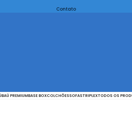
Contato
Ú
BAÚ PREMIUM
BASE BOX
COLCHÕES
SOFAS
TRIPLEX
TODOS OS PROD