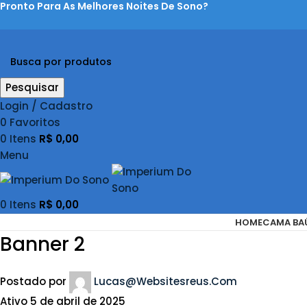
Pronto Para As Melhores Noites De Sono?
Pesquisar
Login / Cadastro
0
Favoritos
0
Itens
R$
0,00
Menu
0
Itens
R$
0,00
HOME
CAMA BA
Banner 2
Postado por
Lucas@websitesreus.com
Ativo 5 de abril de 2025